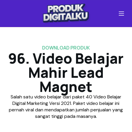
S
k
i
p
t
o
c
DOWNLOAD PRODUK
o
96. Video Belajar
n
t
Mahir Lead
e
n
Magnet
t
Salah satu video belajar dari paket 40 Video Belajar
Digital Marketing Versi 2021. Paket video belajar ini
pernah viral dan mendapatkan jumlah penjualan yang
sangat tinggi pada masanya.