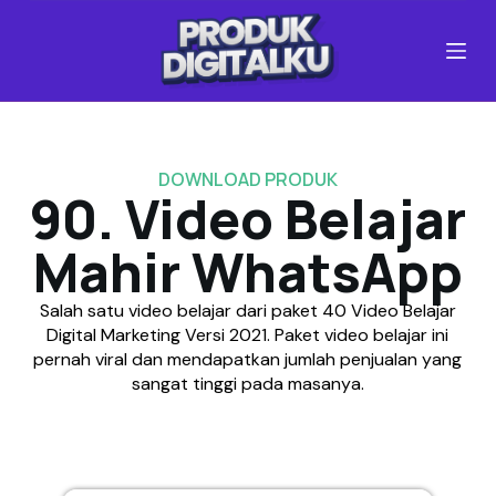
S
k
i
p
t
o
c
DOWNLOAD PRODUK
o
90. Video Belajar
n
t
Mahir WhatsApp
e
n
Salah satu video belajar dari paket 40 Video Belajar
t
Digital Marketing Versi 2021. Paket video belajar ini
pernah viral dan mendapatkan jumlah penjualan yang
sangat tinggi pada masanya.