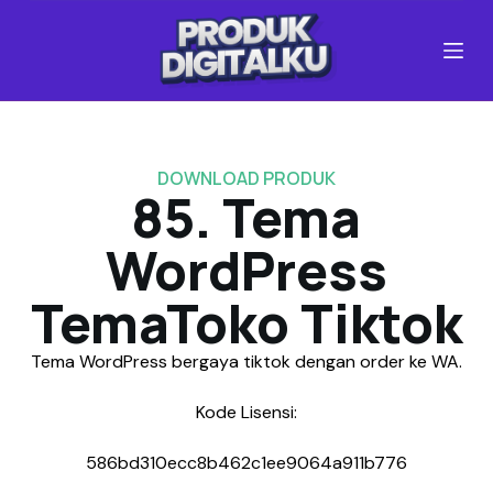
S
k
i
p
t
o
c
DOWNLOAD PRODUK
o
85. Tema
n
t
WordPress
e
n
TemaToko Tiktok
t
Tema WordPress bergaya tiktok dengan order ke WA.
Kode Lisensi:
586bd310ecc8b462c1ee9064a911b776