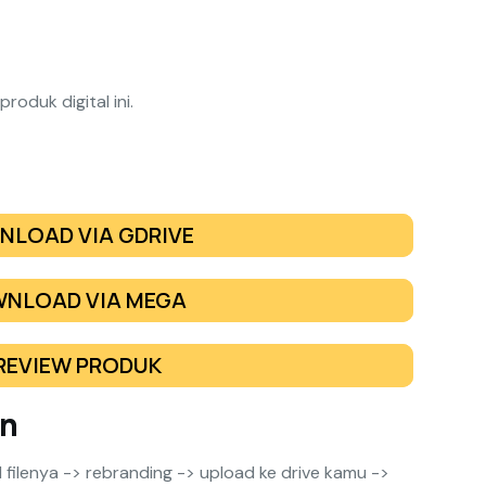
roduk digital ini.
NLOAD VIA GDRIVE
NLOAD VIA MEGA
REVIEW PRODUK
an
filenya -> rebranding -> upload ke drive kamu ->