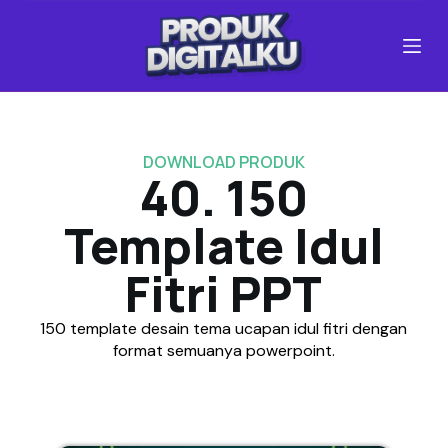
S
k
i
p
t
o
c
DOWNLOAD PRODUK
o
40. 150
n
t
Template Idul
e
n
Fitri PPT
t
150 template desain tema ucapan idul fitri dengan
format semuanya powerpoint.