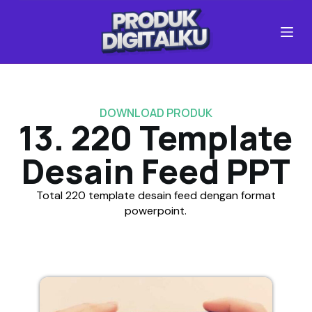
S
k
i
p
t
o
c
DOWNLOAD PRODUK
o
13. 220 Template
n
t
Desain Feed PPT
e
n
Total 220 template desain feed dengan format
t
powerpoint.