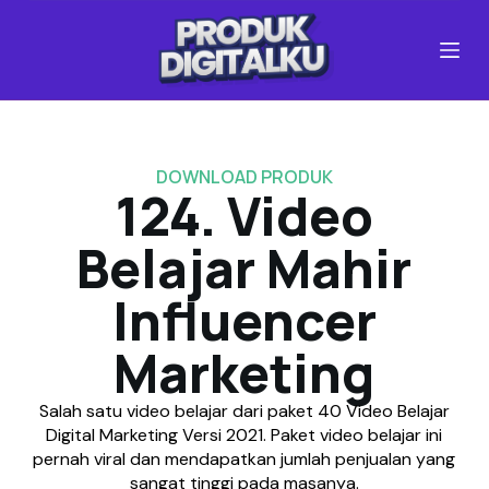
S
k
i
p
t
o
c
DOWNLOAD PRODUK
o
124. Video
n
t
Belajar Mahir
e
n
Influencer
t
Marketing
Salah satu video belajar dari paket 40 Video Belajar
Digital Marketing Versi 2021. Paket video belajar ini
pernah viral dan mendapatkan jumlah penjualan yang
sangat tinggi pada masanya.