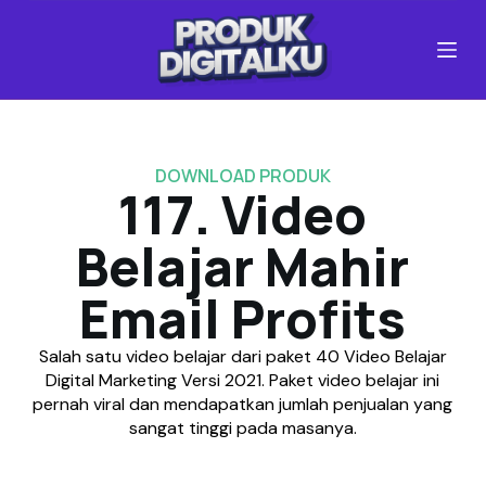
S
k
i
p
t
o
c
DOWNLOAD PRODUK
o
117. Video
n
t
Belajar Mahir
e
n
Email Profits
t
Salah satu video belajar dari paket 40 Video Belajar
Digital Marketing Versi 2021. Paket video belajar ini
pernah viral dan mendapatkan jumlah penjualan yang
sangat tinggi pada masanya.