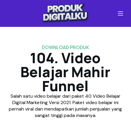
S
k
i
p
t
o
c
DOWNLOAD PRODUK
o
104. Video
n
t
Belajar Mahir
e
n
Funnel
t
Salah satu video belajar dari paket 40 Video Belajar
Digital Marketing Versi 2021. Paket video belajar ini
pernah viral dan mendapatkan jumlah penjualan yang
sangat tinggi pada masanya.