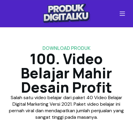
S
k
i
p
t
o
c
DOWNLOAD PRODUK
o
100. Video
n
t
Belajar Mahir
e
n
Desain Profit
t
Salah satu video belajar dari paket 40 Video Belajar
Digital Marketing Versi 2021. Paket video belajar ini
pernah viral dan mendapatkan jumlah penjualan yang
sangat tinggi pada masanya.